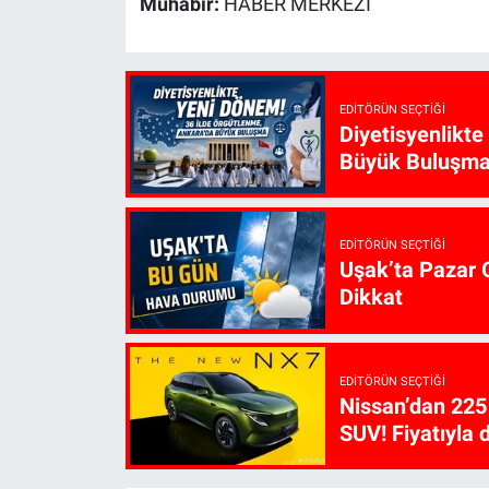
Muhabir:
HABER MERKEZİ
EDITÖRÜN SEÇTIĞI
Diyetisyenlikt
Büyük Buluşm
EDITÖRÜN SEÇTIĞI
Uşak’ta Pazar G
Dikkat
EDITÖRÜN SEÇTIĞI
Nissan’dan 225 
SUV! Fiyatıyla d