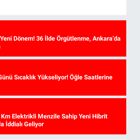
e Yeni Dönem! 36 İlde Örgütlenme, Ankara’da
a
ünü Sıcaklık Yükseliyor! Öğle Saatlerine
Km Elektrikli Menzile Sahip Yeni Hibrit
a İddialı Geliyor