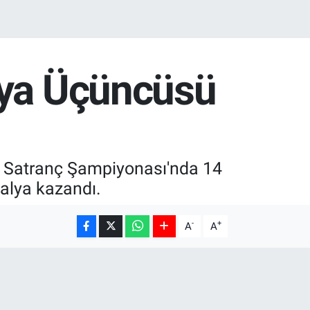
nya Üçüncüsü
ı Satranç Şampiyonası'nda 14
alya kazandı.
-
+
A
A