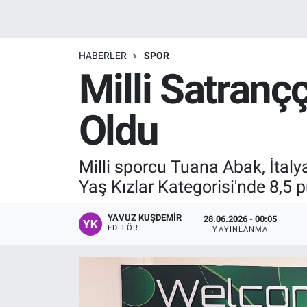
Manşet
HABERLER
SPOR
Resmi İlanlar
Milli Satran
Sağlık
Oldu
Son Dakika
Milli sporcu Tuana Abak, İtal
Spor
Yaş Kızlar Kategorisi'nde 8,5
Uşak Haberleri
YAVUZ KUŞDEMIR
28.06.2026 - 00:05
EDITÖR
YAYINLANMA