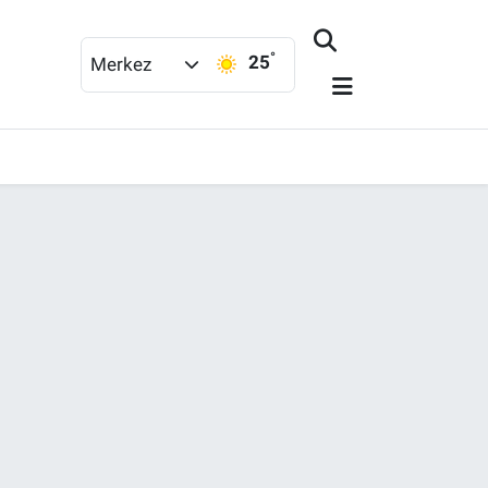
°
25
Merkez