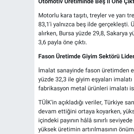
Otomotiv Üretiminde Beş İl Öne Çıkt
Motorlu kara taşıtı, treyler ve yarı t
83,1'i yalnızca beş ilde gerçekleşti. 
alırken, Bursa yüzde 29,8, Sakarya y
3,6 payla öne çıktı.
Fason Üretimde Giyim Sektörü Lide
İmalat sanayinde fason üretimden e
yüzde 32,3 ile giyim eşyaları imalatı 
fabrikasyon metal ürünleri imalatı is
TÜİK'in açıkladığı veriler, Türkiye s
devam ettiğini ortaya koyarken, yük
içindeki payının hâlâ sınırlı seviyed
yüksek üretimin artırılmasının önü