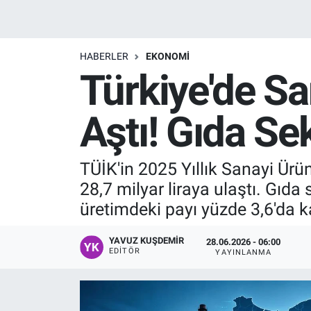
Manşet
HABERLER
EKONOMI
Resmi İlanlar
Türkiye'de San
Sağlık
Aştı! Gıda Se
Son Dakika
TÜİK'in 2025 Yıllık Sanayi Ürü
Spor
28,7 milyar liraya ulaştı. Gıda
Uşak Haberleri
üretimdeki payı yüzde 3,6'da ka
YAVUZ KUŞDEMIR
28.06.2026 - 06:00
EDITÖR
YAYINLANMA