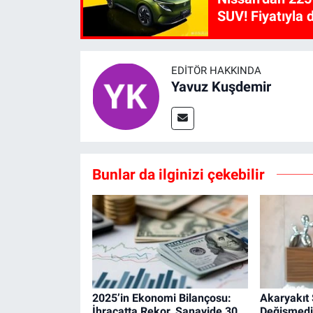
SUV! Fiyatıyla d
EDITÖR HAKKINDA
Yavuz Kuşdemir
Bunlar da ilginizi çekebilir
2025’in Ekonomi Bilançosu:
Akaryakıt
İhracatta Rekor, Sanayide 30
Değişmedi!