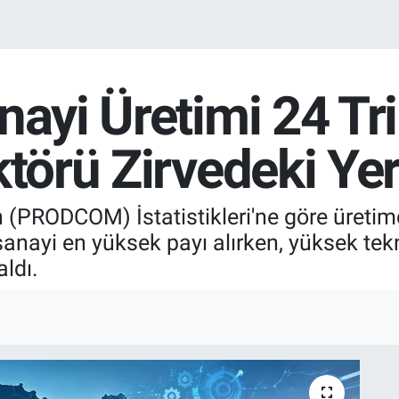
ayi Üretimi 24 Tri
ktörü Zirvedeki Ye
n (PRODCOM) İstatistikleri'ne göre üretimd
 sanayi en yüksek payı alırken, yüksek tek
ldı.