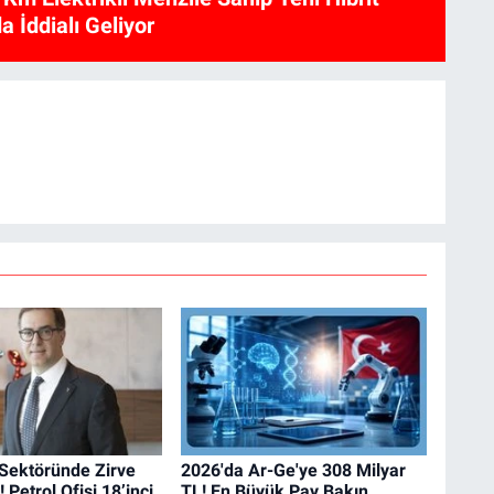
a İddialı Geliyor
 Sektöründe Zirve
2026'da Ar-Ge'ye 308 Milyar
 Petrol Ofisi 18’inci
TL! En Büyük Pay Bakın