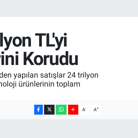
lyon TL'yi
rini Korudu
en yapılan satışlar 24 trilyon
noloji ürünlerinin toplam
-
+
A
A