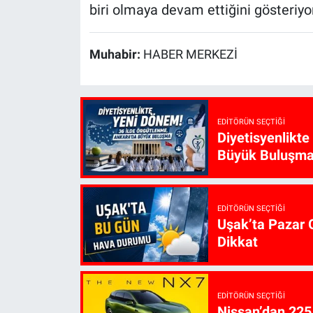
biri olmaya devam ettiğini gösteriyo
Muhabir:
HABER MERKEZİ
EDITÖRÜN SEÇTIĞI
Diyetisyenlikt
Büyük Buluşm
EDITÖRÜN SEÇTIĞI
Uşak’ta Pazar G
Dikkat
EDITÖRÜN SEÇTIĞI
Nissan’dan 225 