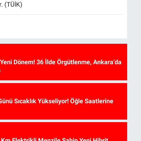
r. (TÜİK)
e Yeni Dönem! 36 İlde Örgütlenme, Ankara’da
a
ünü Sıcaklık Yükseliyor! Öğle Saatlerine
Km Elektrikli Menzile Sahip Yeni Hibrit