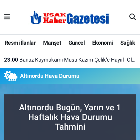
E-Gazete
Uşak Hava Durumu
Ekonomi
Uşak Trafik Yoğunluk Haritası
Resmi İlanlar
Manşet
Güncel
Ekonomi
Sağlık
Gazete İlanları
Süper Lig Puan Durumu ve Fikstür
23:00
Banaz Kaymakamı Musa Kazım Çelik'e Hayırlı Olsun Ziyareti
Güncel
Tüm Manşetler
Altınordu Hava Durumu
Gündem
Son Dakika Haberleri
İlanlar
Haber Arşivi
Altınordu Bugün, Yarın ve 1
Haftalık Hava Durumu
Köşe Yazarları
Tahmini
Kültür Sanat