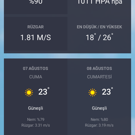
%90
1011 HPA
hpa
RÜZGAR
EN DÜŞÜK / EN YÜKSEK
°
°
1.81 M/S
18
/ 26
07 AĞUSTOS
08 AĞUSTOS
CUMA
CUMARTESI
°
°
23
23
Güneşli
Güneşli
Nem: %79
Nem: %80
Rüzgar: 3.31 m/s
Rüzgar: 3.19 m/s