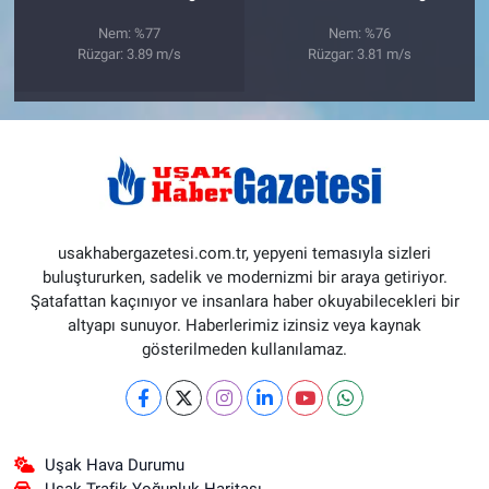
Nem: %77
Nem: %76
Rüzgar: 3.89 m/s
Rüzgar: 3.81 m/s
usakhabergazetesi.com.tr, yepyeni temasıyla sizleri
buluştururken, sadelik ve modernizmi bir araya getiriyor.
Şatafattan kaçınıyor ve insanlara haber okuyabilecekleri bir
altyapı sunuyor. Haberlerimiz izinsiz veya kaynak
gösterilmeden kullanılamaz.
Uşak Hava Durumu
Uşak Trafik Yoğunluk Haritası