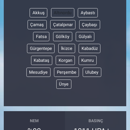
Akkuş
Altınordu
Aybastı
Çamaş
Çatalpınar
Çaybaşı
Fatsa
Gölköy
Gülyalı
Gürgentepe
İkizce
Kabadüz
Kabataş
Korgan
Kumru
Mesudiye
Perşembe
Ulubey
Ünye
NEM
BASINÇ