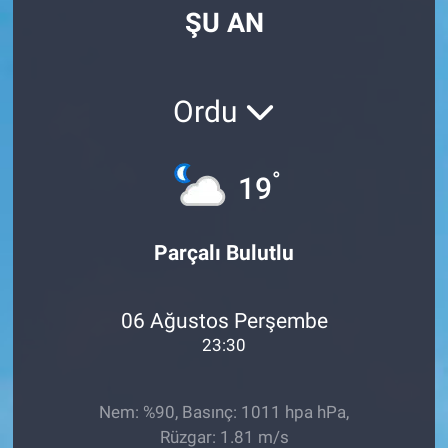
ŞU AN
Manşet
Resmi İlanlar
Ordu
Sağlık
°
19
Son Dakika
Spor
Parçalı Bulutlu
Uşak Haberleri
06 Ağustos Perşembe
23:30
Nem: %90, Basınç: 1011 hpa hPa,
Rüzgar: 1.81 m/s