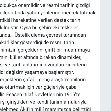
 oldukça önemlidir ve resmi tarihin çizdiği
 küller altında yatan yönlerine mercek tutmak
stiklâl hareketine verilen destek tarih
ılmıştır. Oysa bu şehirdeki tekkeler
l'unda… Üstelik ulema çevresi tarafından
rlıklar gösterdiği de resmi tarih
ihimizin gerçeklerini girift bir muammaya
ını küller altında bırakan dinamikler,
ı ve tarih anlatımına vurulan zincirlerin
iddi değişim yaşamaya başlamıştır.
erçeklerin şafağı, genç araştırmacıların
ne oturtmak için var güçleriyle çaba
 Esasen İtilaf Devletleri'nin 1915’te
şı giriştikleri ve kendi tanımlamalarıyla
i Mehmed Âkif'in millî marşımızda belirttiği