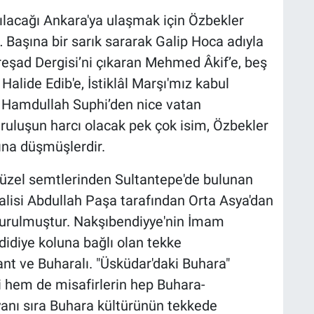
çılacağı Ankara'ya ulaşmak için Özbekler
Başına bir sarık sararak Galip Hoca adıyla
reşad Dergisi’ni çıkaran Mehmed Âkif’e, beş
alide Edib'e, İstiklâl Marşı'mız kabul
n Hamdullah Suphi’den nice vatan
uluşun harcı olacak pek çok isim, Özbekler
rına düşmüşlerdir.
güzel semtlerinden Sultantepe'de bulunan
lisi Abdullah Paşa tarafından Orta Asya'dan
 kurulmuştur. Nakşıbendiyye'nin İmam
idiye koluna bağlı olan tekke
t ve Buharalı. "Üsküdar'daki Buhara"
 hem de misafirlerin hep Buhara-
nı sıra Buhara kültürünün tekkede