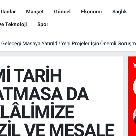
İlanlar
Manşet
Güncel
Ekonomi
Sağlık
ve Teknoloji
Spor
Geleceği Masaya Yatırıldı! Yeni Projeler İçin Önemli Görüş
İ TARİH
ATMASA DA
KLÂLİMİZE
İL VE MEŞALE