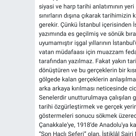
siyasi ve harp tarihi anlatımının yeri
sınırların dışına çıkarak tarihimizin
gerekir. Çünkü İstanbul içerisinden İ
yazımında es geçilmiş ve sönük bırak
uyumamıştır işgal yıllarının İstanbu
vatan müdafaası için muazzam fedakâ
tarafından yazılmaz. Fakat yakın tar
dönüştüren ve bu gerçeklerin bir kısm
gölgede kalan gerçeklerin anlaşılmas
arka arkaya kırılması neticesinde c
Senelerdir unutturulmaya çalışılan g
tarihi özgürleştirmek ve gerçek yeri
göstermeleri sonucu sökmek üzeredir.
Çanakkale'ye, 1918’de Anadolu'ya kar
“Son Haçlı Seferi” olan, İstiklâl Şair