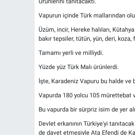
Ürünlerini tanıtacaktı.
Vapurun içinde Türk mallarından oluş
Üzüm, incir, Hereke halıları, Kütahya 
bakır tepsiler, tütün, yün, deri, koza, f
Tamamı yerli ve milliydi.
Yüzde yüz Türk Malı ürünlerdi.
İşte, Karadeniz Vapuru bu halde ve b
Vapurda 180 yolcu 105 mürettebat v
Bu vapurda bir sürpriz isim de yer a
Devlet erkanının Türkiye'yi tanıtaca
de davet etmesiyle Ata Efendi de Kar