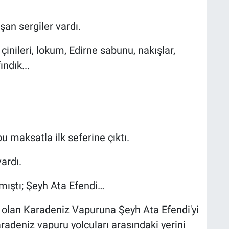
an sergiler vardı.
çinileri, lokum, Edirne sabunu, nakışlar,
ındık...
u maksatla ilk seferine çıktı.
ardı.
lmıştı; Şeyh Ata Efendi…
k olan Karadeniz Vapuruna Şeyh Ata Efendi'yi
adeniz vapuru yolcuları arasındaki yerini