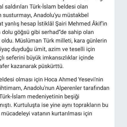
al saldırıları Türk-İslam beldesi olan
en susturmayı, Anadolu'yu müstakbel
 yanlış hesap İstiklâl Şairi Mehmed Âkif'in
an dolu göğsü gibi serhad”de sahip olan
ldu. Müslüman Türk milleti, kara günlerin
tiyaç duyduğu ümit, azim ve teselli için
lı seferini büyük imkansızlıklar içinde
fer kazanarak püskürttü.
beldesi olması için Hoca Ahmed Yesevi'nin
u ihtimam, Anadolu'nun Alperenler tarafından
 Türk-İslam medeniyetinin beşiği
ştı. Kurtuluşta ise yine aynı toprakların bu
ı mücadeleyi vatanın kurtarılması için