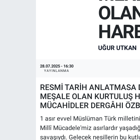
OLA
Manşet
HARB
Resmi İlanlar
Sağlık
UĞUR UTKAN
Son Dakika
28.07.2025 - 16:30
YAYINLANMA
Spor
RESMİ TARİH ANLATMASA D
Uşak Haberleri
MEŞALE OLAN KURTULUŞ HA
MÜCAHİDLER DERGÂHI ÖZB
1 asır evvel Müslüman Türk milletinin
Millî Mücadele'miz asırlardır yaşadı
savaşıydı. Gelecek nesillerin bu kutl