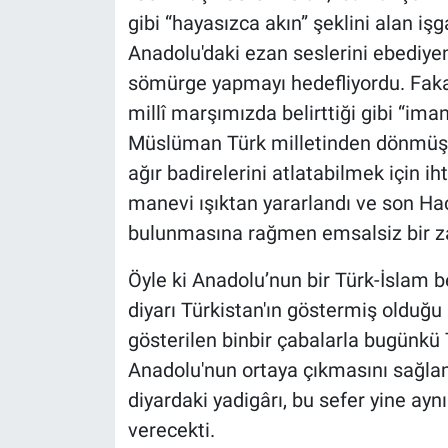
gibi “hayasızca akın” şeklini alan işg
Anadolu'daki ezan seslerini ebediy
sömürge yapmayı hedefliyordu. Fakat
millî marşımızda belirttiği gibi “im
Müslüman Türk milletinden dönmüş o
ağır badirelerini atlatabilmek için ih
manevi ışıktan yararlandı ve son Haç
bulunmasına rağmen emsalsiz bir za
Öyle ki Anadolu’nun bir Türk-İslam 
diyarı Türkistan'ın göstermiş olduğ
gösterilen binbir çabalarla bugünkü
Anadolu'nun ortaya çıkmasını sağlamı
diyardaki yadigârı, bu sefer yine ayn
verecekti.