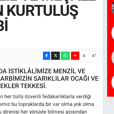
N KURTULUŞ
İ
-
+
A
A
A İSTİKLÂLİMİZE MENZİL VE
RBİMİZİN SARIKLILAR OCAĞI VE
EKLER TEKKESİ.
 her türlü özverili fedakarlıklarla verdiği
ğımız bu topraklarda bir var olma yok olma
u direnişi her yönüyle bilmesi açısından