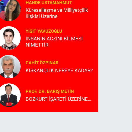
HANDE USTAMAHMUT
Küreselleşme ve Milliyetçilik
İlişkisi Üzerine
YIĞIT YAVUZOĞLU
İNSANIN ACZİNİ BİLMESİ
NİMETTİR
CAHIT ÖZPINAR
KISKANÇLIK NEREYE KADAR?
PROF. DR. BARIŞ METİN
BOZKURT İŞARETİ ÜZERİNE…