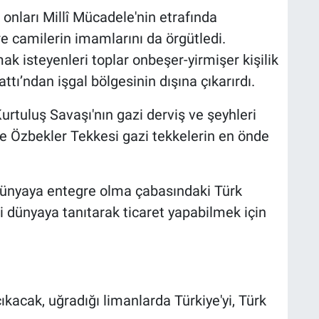
onları Millî Mücadele'nin etrafında
e camilerin imamlarını da örgütledi.
k isteyenleri toplar onbeşer-yirmişer kişilik
ttı’ndan işgal bölgesinin dışına çıkarırdı.
rtuluş Savaşı'nın gazi derviş ve şeyhleri
 ve Özbekler Tekkesi gazi tekkelerin en önde
 dünyaya entegre olma çabasındaki Türk
ri dünyaya tanıtarak ticaret yapabilmek için
acak, uğradığı limanlarda Türkiye'yi, Türk