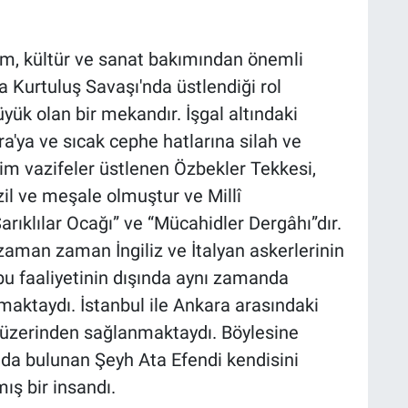
lim, kültür ve sanat bakımından önemli
 Kurtuluş Savaşı'nda üstlendiği rol
ük olan bir mekandır. İşgal altındaki
a'ya ve sıcak cephe hatlarına silah ve
m vazifeler üstlenen Özbekler Tekkesi,
il ve meşale olmuştur ve Millî
rıklılar Ocağı” ve “Mücahidler Dergâhı”dır.
 zaman zaman İngiliz ve İtalyan askerlerinin
bu faaliyetinin dışında aynı zamanda
aktaydı. İstanbul ile Ankara arasındaki
üzerinden sağlanmaktaydı. Böylesine
da bulunan Şeyh Ata Efendi kendisini
ış bir insandı.