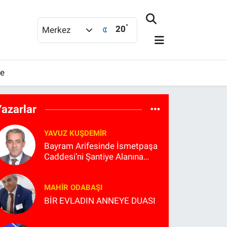
°
20
Merkez
me
Yazarlar
YAVUZ KUŞDEMIR
Bayram Arifesinde İsmetpaşa
Caddesi’ni Şantiye Alanına
Çevirmek Kimin Planlaması?
MAHIR ODABAŞI
BİR EVLADIN ANNEYE DUASI