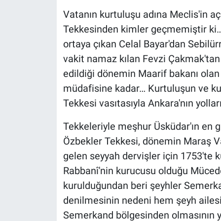
Vatanın kurtuluşu adına Meclis'in a
Tekkesinden kimler geçmemiştir ki… 
ortaya çıkan Celal Bayar'dan Sebilür
vakit namaz kılan Fevzi Çakmak'tan H
edildiği dönemin Maarif bakanı ola
müdafisine kadar… Kurtuluşun ve kur
Tekkesi vasıtasıyla Ankara'nın yolla
Tekkeleriyle meşhur Üsküdar'ın en 
Özbekler Tekkesi, dönemin Maraş Va
gelen seyyah dervişler için 1753'te
Rabbanî'nin kurucusu olduğu Mücedd
kurulduğundan beri şeyhler Semerkan
denilmesinin nedeni hem şeyh ailesi
Semerkand bölgesinden olmasının ya