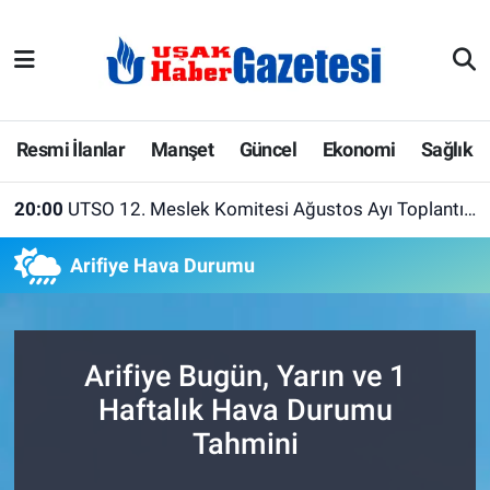
E-Gazete
Uşak Hava Durumu
Ekonomi
Uşak Trafik Yoğunluk Haritası
Resmi İlanlar
Manşet
Güncel
Ekonomi
Sağlık
Gazete İlanları
Süper Lig Puan Durumu ve Fikstür
20:00
UTSO 12. Meslek Komitesi Ağustos Ayı Toplantısını Gerçekleştirdi
Güncel
Tüm Manşetler
Arifiye Hava Durumu
Gündem
Son Dakika Haberleri
İlanlar
Haber Arşivi
Arifiye Bugün, Yarın ve 1
Haftalık Hava Durumu
Köşe Yazarları
Tahmini
Kültür Sanat