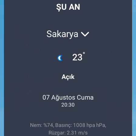
ŞU AN
Manşet
Resmi İlanlar
Sakarya
Sağlık
°
23
Son Dakika
Spor
Açık
Uşak Haberleri
07 Ağustos Cuma
20:30
Nem: %74, Basınç: 1008 hpa hPa,
Rüzgar: 2.31 m/s