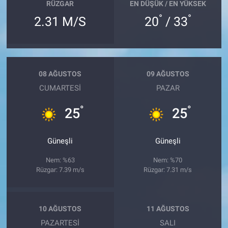
RÜZGAR
EN DÜŞÜK / EN YÜKSEK
°
°
2.31 M/S
20
/ 33
08 AĞUSTOS
09 AĞUSTOS
CUMARTESI
PAZAR
°
°
25
25
Güneşli
Güneşli
Nem: %63
Nem: %70
Rüzgar: 7.39 m/s
Rüzgar: 7.31 m/s
10 AĞUSTOS
11 AĞUSTOS
PAZARTESI
SALI