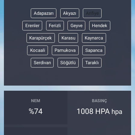
Adapazarı
Akyazı
Arifiye
Erenler
Ferizli
Geyve
Hendek
Karapürçek
Karasu
Kaynarca
Kocaali
Pamukova
Sapanca
Serdivan
Söğütlü
Taraklı
NEM
BASINÇ
%74
1008 HPA
hpa