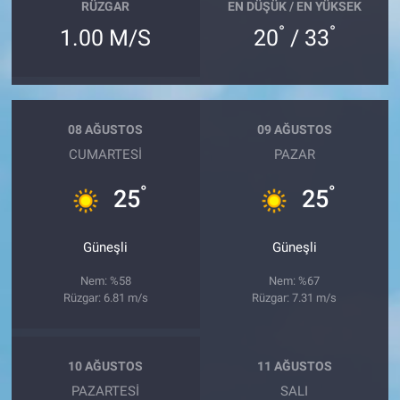
RÜZGAR
EN DÜŞÜK / EN YÜKSEK
°
°
1.00 M/S
20
/ 33
08 AĞUSTOS
09 AĞUSTOS
CUMARTESI
PAZAR
°
°
25
25
Güneşli
Güneşli
Nem: %58
Nem: %67
Rüzgar: 6.81 m/s
Rüzgar: 7.31 m/s
10 AĞUSTOS
11 AĞUSTOS
PAZARTESI
SALI