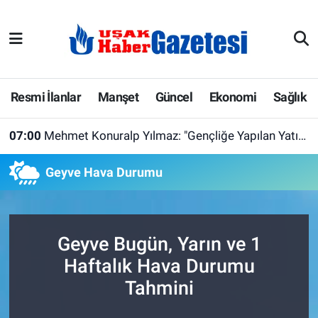
E-Gazete
Uşak Hava Durumu
Ekonomi
Uşak Trafik Yoğunluk Haritası
Resmi İlanlar
Manşet
Güncel
Ekonomi
Sağlık
Gazete İlanları
Süper Lig Puan Durumu ve Fikstür
07:00
Mehmet Konuralp Yılmaz: "Gençliğe Yapılan Yatırım, Türkiye'nin Geleceğine Yapılan Yatırımdır"
Güncel
Tüm Manşetler
Geyve Hava Durumu
Gündem
Son Dakika Haberleri
İlanlar
Haber Arşivi
Geyve Bugün, Yarın ve 1
Haftalık Hava Durumu
Köşe Yazarları
Tahmini
Kültür Sanat