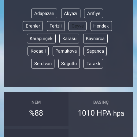
Adapazarı
Akyazı
Arifiye
Erenler
Ferizli
Geyve
Hendek
Karapürçek
Karasu
Kaynarca
Kocaali
Pamukova
Sapanca
Serdivan
Söğütlü
Taraklı
NEM
BASINÇ
%88
1010 HPA
hpa