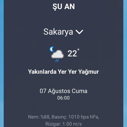
ŞU AN
Manşet
Resmi İlanlar
Sakarya
Sağlık
°
22
Son Dakika
Spor
Yakınlarda Yer Yer Yağmur
Uşak Haberleri
07 Ağustos Cuma
06:00
Nem: %88, Basınç: 1010 hpa hPa,
Rüzgar: 1.00 m/s