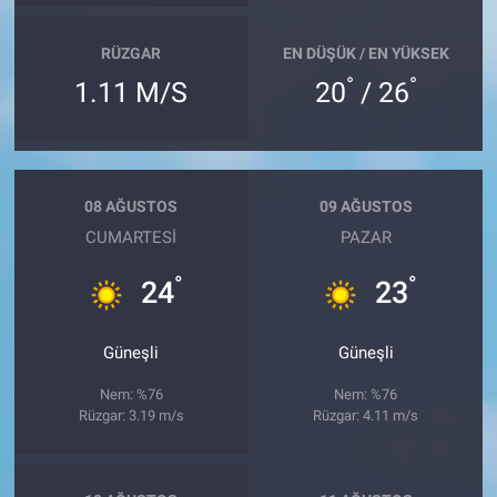
RÜZGAR
EN DÜŞÜK / EN YÜKSEK
°
°
1.11 M/S
20
/ 26
08 AĞUSTOS
09 AĞUSTOS
CUMARTESI
PAZAR
°
°
24
23
Güneşli
Güneşli
Nem: %76
Nem: %76
Rüzgar: 3.19 m/s
Rüzgar: 4.11 m/s