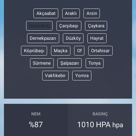
Akçaabat
Araklı
Arsin
Beşikdüzü
Çarşıbaşı
Çaykara
Dernekpazarı
Düzköy
Hayrat
Köprübaşı
Maçka
Of
Ortahisar
Sürmene
Şalpazarı
Tonya
Vakfıkebir
Yomra
NEM
BASINÇ
%87
1010 HPA
hpa