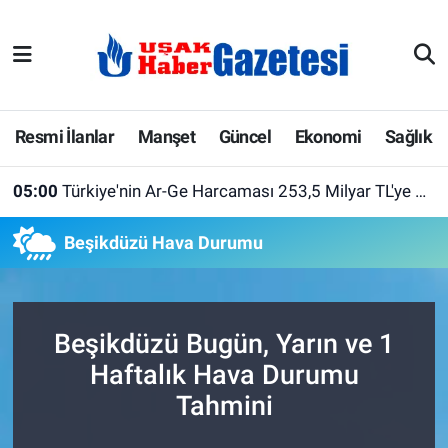
E-Gazete
Uşak Hava Durumu
Ekonomi
Uşak Trafik Yoğunluk Haritası
Resmi İlanlar
Manşet
Güncel
Ekonomi
Sağlık
Gazete İlanları
Süper Lig Puan Durumu ve Fikstür
05:00
Türkiye'nin Ar-Ge Harcaması 253,5 Milyar TL'ye Ulaştı! Üniversiteler İlk Sırada Yer Aldı
Güncel
Tüm Manşetler
Beşikdüzü Hava Durumu
Gündem
Son Dakika Haberleri
İlanlar
Haber Arşivi
Beşikdüzü Bugün, Yarın ve 1
Haftalık Hava Durumu
Köşe Yazarları
Tahmini
Kültür Sanat