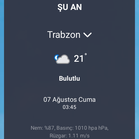
ŞU AN
Manşet
Resmi İlanlar
Trabzon
Sağlık
°
21
Son Dakika
Spor
Bulutlu
Uşak Haberleri
07 Ağustos Cuma
03:45
Nem: %87, Basınç: 1010 hpa hPa,
Rüzgar: 1.11 m/s