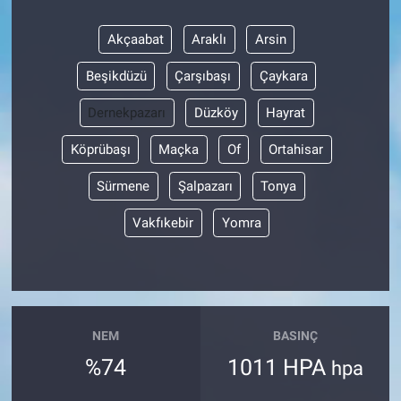
Akçaabat
Araklı
Arsin
Beşikdüzü
Çarşıbaşı
Çaykara
Dernekpazarı
Düzköy
Hayrat
Köprübaşı
Maçka
Of
Ortahisar
Sürmene
Şalpazarı
Tonya
Vakfıkebir
Yomra
NEM
BASINÇ
%74
1011 HPA
hpa