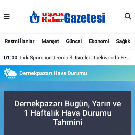
E-Gazete
Uşak Hava Durumu
Ekonomi
Uşak Trafik Yoğunluk Haritası
Resmi İlanlar
Manşet
Güncel
Ekonomi
Sağlık
Gazete İlanları
Süper Lig Puan Durumu ve Fikstür
01:00
Türk Sporunun Tecrübeli İsimleri Taekwondo Federasyonu'nda Buluştu
Güncel
Tüm Manşetler
Dernekpazarı Hava Durumu
Gündem
Son Dakika Haberleri
İlanlar
Haber Arşivi
Dernekpazarı Bugün, Yarın ve
1 Haftalık Hava Durumu
Köşe Yazarları
Tahmini
Kültür Sanat