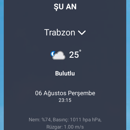
ŞU AN
Manşet
Resmi İlanlar
Trabzon
Sağlık
°
25
Son Dakika
Spor
Bulutlu
Uşak Haberleri
06 Ağustos Perşembe
23:15
Nem: %74, Basınç: 1011 hpa hPa,
Rüzgar: 1.00 m/s