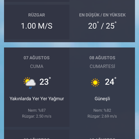
RÜZGAR
EN DÜŞÜK / EN YÜKSEK
°
°
1.00 M/S
20
/ 25
07 AĞUSTOS
08 AĞUSTOS
CUMA
CUMARTESI
°
°
23
24
Yakınlarda Yer Yer Yağmur
Güneşli
Nem: %87
Nem: %82
Rüzgar: 2.50 m/s
Rüzgar: 2.69 m/s