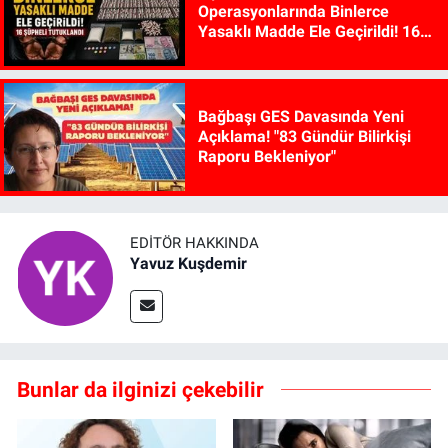
Operasyonlarında Binlerce
Yasaklı Madde Ele Geçirildi! 16
Şüpheli Tutuklandı
Bağbaşı GES Davasında Yeni
Açıklama! "83 Gündür Bilirkişi
Raporu Bekleniyor"
EDITÖR HAKKINDA
Yavuz Kuşdemir
Bunlar da ilginizi çekebilir