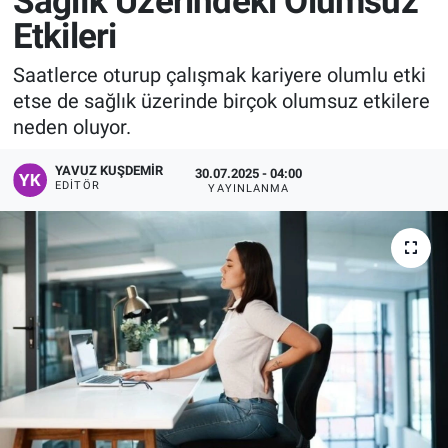
Sağlık Üzerindeki Olumsuz
Etkileri
Manşet
Saatlerce oturup çalışmak kariyere olumlu etki
Resmi İlanlar
etse de sağlık üzerinde birçok olumsuz etkilere
neden oluyor.
Sağlık
YAVUZ KUŞDEMIR
30.07.2025 - 04:00
Son Dakika
EDITÖR
YAYINLANMA
Spor
Uşak Haberleri