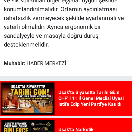
ve sık kullanılan diğer eşyalar uygun şekilde
konumlandırılmalıdır. Ortamın aydınlatması
rahatsızlık vermeyecek şekilde ayarlanmalı ve
yeterli olmalıdır. Ayrıca ergonomik bir
sandalyeyle ve masayla doğru duruş
desteklenmelidir.
Muhabir:
HABER MERKEZİ
Uşak'ta Siyasette Tarihi Gün!
CHP'li 11 İl Genel Meclisi Üyesi
İstifa Edip Yeni Parti'ye Katıldı
Uşak'ta Narkotik