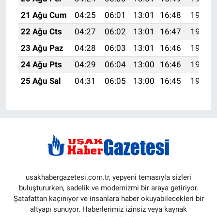
21 Ağu Cum
04:25
06:01
13:01
16:48
19:52
22 Ağu Cts
04:27
06:02
13:01
16:47
19:50
23 Ağu Paz
04:28
06:03
13:01
16:46
19:49
24 Ağu Pts
04:29
06:04
13:00
16:46
19:47
25 Ağu Sal
04:31
06:05
13:00
16:45
19:46
usakhabergazetesi.com.tr, yepyeni temasıyla sizleri
buluştururken, sadelik ve modernizmi bir araya getiriyor.
Şatafattan kaçınıyor ve insanlara haber okuyabilecekleri bir
altyapı sunuyor. Haberlerimiz izinsiz veya kaynak