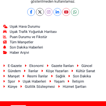
gösterilmeden kullanılamaz.
Uşak Hava Durumu
Uşak Trafik Yoğunluk Haritası
Puan Durumu ve Fikstür
Tüm Manşetler
Son Dakika Haberleri
Haber Arşivi
E-Gazete
Ekonomi
Gazete İlanları
Güncel
Gündem
İlanlar
Köşe Yazarları
Kültür Sanat
Manşet
Resmi İlanlar
Sağlık
Son Dakika
Spor
Uşak Haberleri
Yaşam
İletişim
Künye
Gizlilik Sözleşmesi
Hizmet Şartları