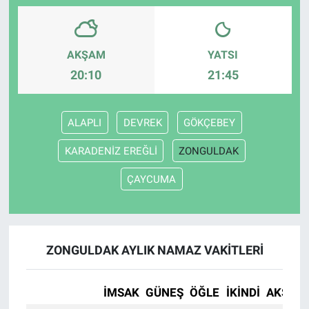
AKŞAM
YATSI
20:10
21:45
ALAPLI
DEVREK
GÖKÇEBEY
KARADENİZ EREĞLİ
ZONGULDAK
ÇAYCUMA
ZONGULDAK AYLIK NAMAZ VAKITLERI
İMSAK
GÜNEŞ
ÖĞLE
İKINDI
AKŞAM