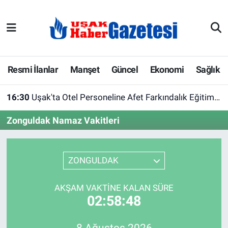
E-Gazete
Uşak Hava Durumu
Ekonomi
Uşak Trafik Yoğunluk Haritası
Resmi İlanlar
Manşet
Güncel
Ekonomi
Sağlık
Gazete İlanları
Süper Lig Puan Durumu ve Fikstür
16:30
Uşak'ta Otel Personeline Afet Farkındalık Eğitimi Verildi
Güncel
Tüm Manşetler
Zonguldak Namaz Vakitleri
Gündem
Son Dakika Haberleri
ZONGULDAK
İlanlar
Haber Arşivi
AKŞAM VAKTINE KALAN SÜRE
Köşe Yazarları
02:58:48
Kültür Sanat
8 Ağustos 2026