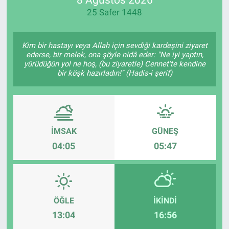
25 Safer 1448
Manşet
Resmi İlanlar
Kim bir hastayı veya Allah için sevdiği kardeşini ziyaret
ederse, bir melek, ona şöyle nidâ eder: "Ne iyi yaptın,
yürüdüğün yol ne hoş, (bu ziyaretle) Cennet'te kendine
Sağlık
bir köşk hazırladın!" (Hadis-i şerif)
Son Dakika
Spor
İMSAK
GÜNEŞ
04:05
05:47
Uşak Haberleri
ÖĞLE
İKINDI
13:04
16:56