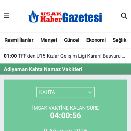
E-Gazete
Uşak Hava Durumu
Ekonomi
Uşak Trafik Yoğunluk Haritası
Resmi İlanlar
Manşet
Güncel
Ekonomi
Sağlık
Gazete İlanları
Süper Lig Puan Durumu ve Fikstür
01:00
TFF’den U15 Kızlar Gelişim Ligi Kararı! Başvuru Süresi Uzatıldı
Güncel
Tüm Manşetler
Adiyaman Kahta Namaz Vakitleri
Gündem
Son Dakika Haberleri
KAHTA
İlanlar
Haber Arşivi
İMSAK VAKTINE KALAN SÜRE
Köşe Yazarları
04:00:56
Kültür Sanat
9 Ağustos 2026