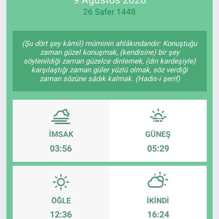
26 Safer 1448
Manşet
Resmi İlanlar
(Şu dört şey kâmil) müminin ahlâkındandır: Konuştuğu
zaman güzel konuşmak, (kendisine) bir şey
söylenildiği zaman güzelce dinlemek, (din kardeşiyle)
Sağlık
karşılaştığı zaman güler yüzlü olmak, söz verdiği
zaman sözüne sâdık kalmak. (Hadis-i şerif)
Son Dakika
Spor
İMSAK
GÜNEŞ
Uşak Haberleri
03:56
05:29
ÖĞLE
İKINDI
12:36
16:24