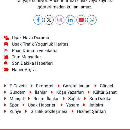
altyapı sunuyor. Haberlerimiz izinsiz veya kaynak
gösterilmeden kullanılamaz.
Uşak Hava Durumu
Uşak Trafik Yoğunluk Haritası
Puan Durumu ve Fikstür
Tüm Manşetler
Son Dakika Haberleri
Haber Arşivi
E-Gazete
Ekonomi
Gazete İlanları
Güncel
Gündem
İlanlar
Köşe Yazarları
Kültür Sanat
Manşet
Resmi İlanlar
Sağlık
Son Dakika
Spor
Uşak Haberleri
Yaşam
İletişim
Künye
Gizlilik Sözleşmesi
Hizmet Şartları