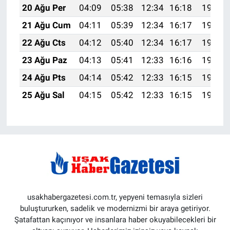
20 Ağu Per
04:09
05:38
12:34
16:18
19:20
21 Ağu Cum
04:11
05:39
12:34
16:17
19:19
22 Ağu Cts
04:12
05:40
12:34
16:17
19:17
23 Ağu Paz
04:13
05:41
12:33
16:16
19:16
24 Ağu Pts
04:14
05:42
12:33
16:15
19:15
25 Ağu Sal
04:15
05:42
12:33
16:15
19:13
usakhabergazetesi.com.tr, yepyeni temasıyla sizleri
buluştururken, sadelik ve modernizmi bir araya getiriyor.
Şatafattan kaçınıyor ve insanlara haber okuyabilecekleri bir