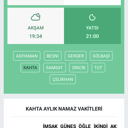
AKŞAM
YATSI
19:34
21:00
ADIYAMAN
BESNİ
GERGER
GÖLBAŞI
KAHTA
SAMSAT
SİNCİK
TUT
ÇELİKHAN
KAHTA AYLIK NAMAZ VAKITLERI
İMSAK
GÜNEŞ
ÖĞLE
İKINDI
AKŞAM