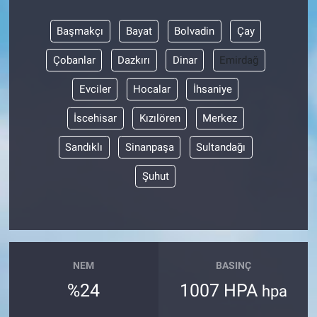
Başmakçı
Bayat
Bolvadin
Çay
Çobanlar
Dazkırı
Dinar
Emirdağ
Evciler
Hocalar
İhsaniye
İscehisar
Kızılören
Merkez
Sandıklı
Sinanpaşa
Sultandağı
Şuhut
NEM
BASINÇ
%24
1007 HPA
hpa