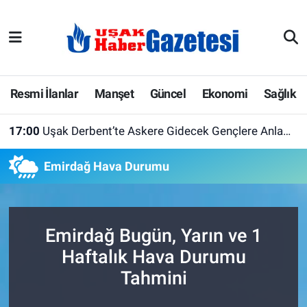
E-Gazete
Uşak Hava Durumu
Ekonomi
Uşak Trafik Yoğunluk Haritası
Resmi İlanlar
Manşet
Güncel
Ekonomi
Sağlık
Gazete İlanları
Süper Lig Puan Durumu ve Fikstür
17:00
Uşak Derbent’te Askere Gidecek Gençlere Anlamlı Uğurlama! Türk Bayrağı Emanet Edildi
Güncel
Tüm Manşetler
Emirdağ Hava Durumu
Gündem
Son Dakika Haberleri
İlanlar
Haber Arşivi
Emirdağ Bugün, Yarın ve 1
Haftalık Hava Durumu
Köşe Yazarları
Tahmini
Kültür Sanat