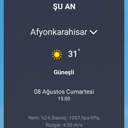
ŞU AN
Manşet
Resmi İlanlar
Afyonkarahisar
Sağlık
°
31
Son Dakika
Spor
Güneşli
Uşak Haberleri
08 Ağustos Cumartesi
15:00
Nem: %24, Basınç: 1007 hpa hPa,
Rüzgar: 4.50 m/s