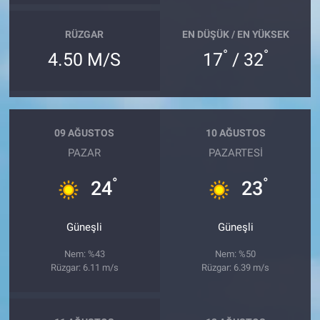
RÜZGAR
EN DÜŞÜK / EN YÜKSEK
°
°
4.50 M/S
17
/ 32
09 AĞUSTOS
10 AĞUSTOS
PAZAR
PAZARTESI
°
°
24
23
Güneşli
Güneşli
Nem: %43
Nem: %50
Rüzgar: 6.11 m/s
Rüzgar: 6.39 m/s