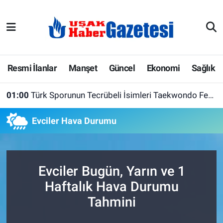
E-Gazete
Uşak Hava Durumu
Ekonomi
Uşak Trafik Yoğunluk Haritası
Resmi İlanlar
Manşet
Güncel
Ekonomi
Sağlık
Gazete İlanları
Süper Lig Puan Durumu ve Fikstür
01:00
Türk Sporunun Tecrübeli İsimleri Taekwondo Federasyonu'nda Buluştu
Güncel
Tüm Manşetler
Evciler Hava Durumu
Gündem
Son Dakika Haberleri
İlanlar
Haber Arşivi
Evciler Bugün, Yarın ve 1
Haftalık Hava Durumu
Köşe Yazarları
Tahmini
Kültür Sanat