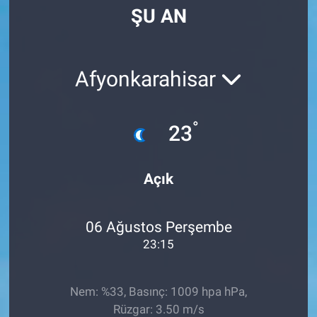
ŞU AN
Manşet
Resmi İlanlar
Afyonkarahisar
Sağlık
°
23
Son Dakika
Spor
Açık
Uşak Haberleri
06 Ağustos Perşembe
23:15
Nem: %33, Basınç: 1009 hpa hPa,
Rüzgar: 3.50 m/s