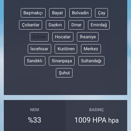
Başmakçı
Bayat
Bolvadin
Çay
Çobanlar
Dazkırı
Dinar
Emirdağ
Evciler
Hocalar
İhsaniye
İscehisar
Kızılören
Merkez
Sandıklı
Sinanpaşa
Sultandağı
Şuhut
NEM
BASINÇ
%33
1009 HPA
hpa