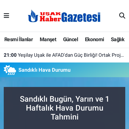
E-Gazete
Uşak Hava Durumu
Ekonomi
Uşak Trafik Yoğunluk Haritası
Resmi İlanlar
Manşet
Güncel
Ekonomi
Sağlık
Gazete İlanları
Süper Lig Puan Durumu ve Fikstür
21:00
Yeşilay Uşak ile AFAD'dan Güç Birliği! Ortak Projeler İçin İlk Adım Atıldı
Güncel
Tüm Manşetler
Sandıklı Hava Durumu
Gündem
Son Dakika Haberleri
İlanlar
Haber Arşivi
Sandıklı Bugün, Yarın ve 1
Haftalık Hava Durumu
Köşe Yazarları
Tahmini
Kültür Sanat