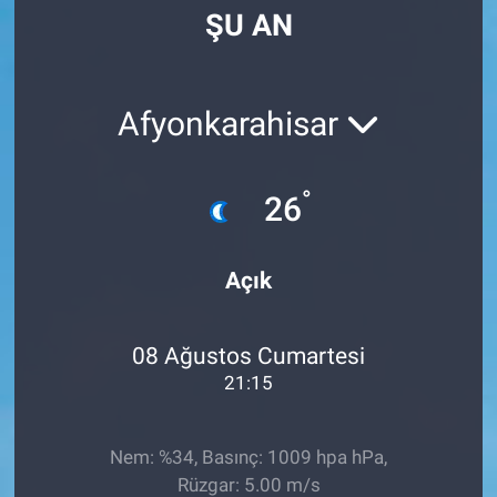
ŞU AN
Manşet
Resmi İlanlar
Afyonkarahisar
Sağlık
°
26
Son Dakika
Spor
Açık
Uşak Haberleri
08 Ağustos Cumartesi
21:15
Nem: %34, Basınç: 1009 hpa hPa,
Rüzgar: 5.00 m/s