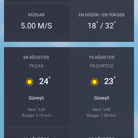
RÜZGAR
EN DÜŞÜK / EN YÜKSEK
°
°
5.00 M/S
18
/ 32
09 AĞUSTOS
10 AĞUSTOS
PAZAR
PAZARTESI
°
°
24
23
Güneşli
Güneşli
Nem: %36
Nem: %45
Rüzgar: 5.19 m/s
Rüzgar: 7.50 m/s