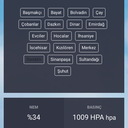
Başmakçı
Bayat
Bolvadin
Çay
Çobanlar
Dazkırı
Dinar
Emirdağ
Evciler
Hocalar
İhsaniye
İscehisar
Kızılören
Merkez
Sandıklı
Sinanpaşa
Sultandağı
Şuhut
NEM
BASINÇ
%34
1009 HPA
hpa