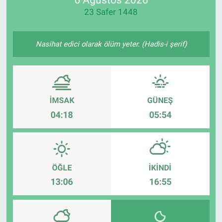
23 Safer 1448
Manşet
Resmi İlanlar
Nasihat edici olarak ölüm yeter. (Hadis-i şerif)
Sağlık
Son Dakika
İMSAK
GÜNEŞ
04:18
05:54
Spor
Uşak Haberleri
ÖĞLE
İKINDI
13:06
16:55