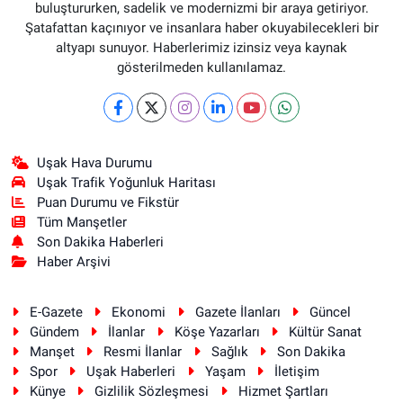
buluştururken, sadelik ve modernizmi bir araya getiriyor.
Şatafattan kaçınıyor ve insanlara haber okuyabilecekleri bir
altyapı sunuyor. Haberlerimiz izinsiz veya kaynak
gösterilmeden kullanılamaz.
Uşak Hava Durumu
Uşak Trafik Yoğunluk Haritası
Puan Durumu ve Fikstür
Tüm Manşetler
Son Dakika Haberleri
Haber Arşivi
E-Gazete
Ekonomi
Gazete İlanları
Güncel
Gündem
İlanlar
Köşe Yazarları
Kültür Sanat
Manşet
Resmi İlanlar
Sağlık
Son Dakika
Spor
Uşak Haberleri
Yaşam
İletişim
Künye
Gizlilik Sözleşmesi
Hizmet Şartları