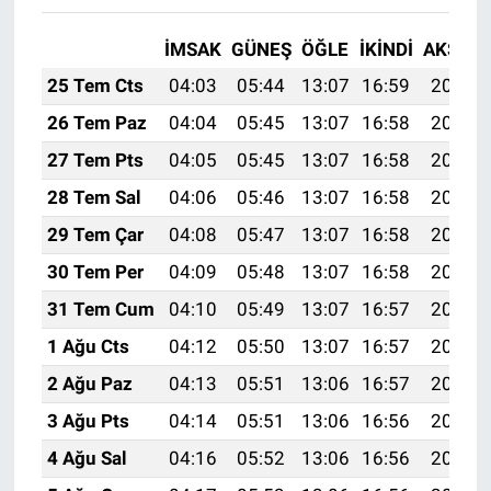
İMSAK
GÜNEŞ
ÖĞLE
İKINDI
AKŞAM
25 Tem Cts
04:03
05:44
13:07
16:59
20:20
26 Tem Paz
04:04
05:45
13:07
16:58
20:19
27 Tem Pts
04:05
05:45
13:07
16:58
20:18
28 Tem Sal
04:06
05:46
13:07
16:58
20:17
29 Tem Çar
04:08
05:47
13:07
16:58
20:16
30 Tem Per
04:09
05:48
13:07
16:58
20:15
31 Tem Cum
04:10
05:49
13:07
16:57
20:14
1 Ağu Cts
04:12
05:50
13:07
16:57
20:13
2 Ağu Paz
04:13
05:51
13:06
16:57
20:12
3 Ağu Pts
04:14
05:51
13:06
16:56
20:11
4 Ağu Sal
04:16
05:52
13:06
16:56
20:10