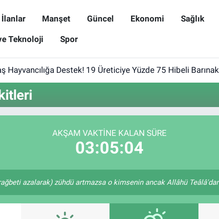
İlanlar
Manşet
Güncel
Ekonomi
Sağlık
ve Teknoloji
Spor
 Hayvancılığa Destek! 19 Üreticiye Yüzde 75 Hibeli Barınak
tleri
AKŞAM VAKTINE KALAN SÜRE
03:05:04
rağbeti azalarak) zühdü artmazsa o kimsenin ancak Allâhü Teâlâ'dan u