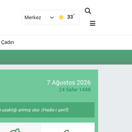
°
33
Merkez
 Çadırı
7 Ağustos 2026
24 Safer 1448
zaklığı artmış olur. (Hadis-i şerif)