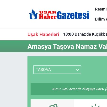
Resmi 
E-Gazete
Uşak Hava Durumu
Bilim 
Ekonomi
Uşak Trafik Yoğunluk Haritası
Uşak Haberleri
18:00
Banaz'da Küçükbaş
Gazete İlanları
Süper Lig Puan Durumu ve Fikstür
Amasya Taşova Namaz Vaki
Güncel
Tüm Manşetler
Gündem
Son Dakika Haberleri
TAŞOVA
İlanlar
Haber Arşivi
Kimin ilmi artar da dünyaya karşı (
Köşe Yazarları
Kültür Sanat