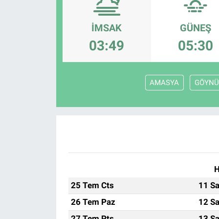
Manşet
İMSAK
GÜNEŞ
Resmi İlanlar
03:49
05:30
Sağlık
AMASYA
GÖYNÜ
Son Dakika
Spor
Uşak Haberleri
H
25 Tem Cts
11 Sa
26 Tem Paz
12 Sa
27 Tem Pts
13 Sa