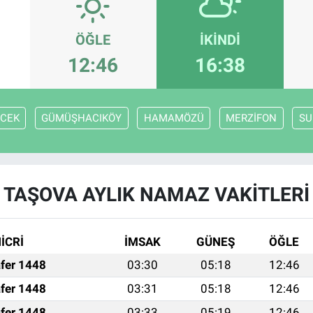
ÖĞLE
İKINDI
12:46
16:38
CEK
GÜMÜŞHACIKÖY
HAMAMÖZÜ
MERZİFON
SU
TAŞOVA AYLIK NAMAZ VAKITLERI
İCRİ
İMSAK
GÜNEŞ
ÖĞLE
fer 1448
03:30
05:18
12:46
fer 1448
03:31
05:18
12:46
fer 1448
03:33
05:19
12:46