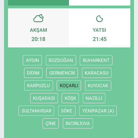
AKŞAM
YATSI
20:18
21:45
AYDIN
BOZDOĞAN
BUHARKENT
DİDİM
GERMENCİK
KARACASU
KARPUZLU
KOÇARLI
KUYUCAK
KUŞADASI
KÖŞK
NAZİLLİ
SULTANHİSAR
SÖKE
YENİPAZAR (A)
ÇİNE
İNCİRLİOVA