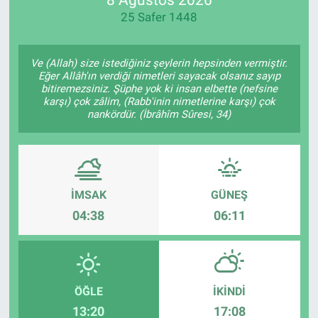
25 Safer 1448
Manşet
Resmi İlanlar
Ve (Allah) size istediğiniz şeylerin hepsinden vermiştir.
Eğer Allâh'ın verdiği nimetleri sayacak olsanız sayıp
bitiremezsiniz. Şüphe yok ki insan elbette (nefsine
Sağlık
karşı) çok zâlim, (Rabb'inin nimetlerine karşı) çok
nankördür. (İbrâhîm Sûresi, 34)
Son Dakika
Spor
İMSAK
GÜNEŞ
Uşak Haberleri
04:38
06:11
ÖĞLE
İKINDI
13:20
17:08