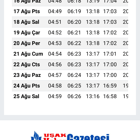
16 Ağu Paz
04:48
06:18
13:19
17:04
20:09
17 Ağu Pts
04:49
06:19
13:18
17:03
20:08
18 Ağu Sal
04:51
06:20
13:18
17:03
20:06
19 Ağu Çar
04:52
06:21
13:18
17:02
20:05
20 Ağu Per
04:53
06:22
13:18
17:02
20:04
21 Ağu Cum
04:54
06:23
13:17
17:01
20:02
22 Ağu Cts
04:56
06:23
13:17
17:00
20:01
23 Ağu Paz
04:57
06:24
13:17
17:00
20:00
24 Ağu Pts
04:58
06:25
13:17
16:59
19:58
25 Ağu Sal
04:59
06:26
13:16
16:58
19:57