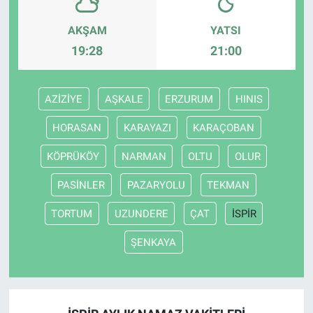
AKŞAM
YATSI
19:28
21:00
AZİZİYE
AŞKALE
ERZURUM
HINIS
HORASAN
KARAYAZI
KARAÇOBAN
KÖPRÜKÖY
NARMAN
OLTU
OLUR
PASİNLER
PAZARYOLU
TEKMAN
TORTUM
UZUNDERE
ÇAT
İSPİR
ŞENKAYA