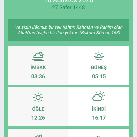
27 Safer 1448
Manşet
Resmi İlanlar
Ve sizin ilâhınız, bir tek ilâhtır. Rahmân ve Rahîm olan
Allah'tan başka bir ilâh yoktur. (Bakara Sûresi, 163)
Sağlık
Son Dakika
İMSAK
GÜNEŞ
Spor
03:36
05:15
Uşak Haberleri
ÖĞLE
İKINDI
12:26
16:17