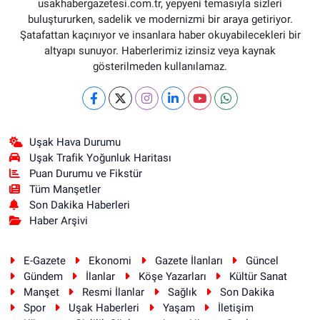
usakhabergazetesi.com.tr, yepyeni temasıyla sizleri
buluştururken, sadelik ve modernizmi bir araya getiriyor.
Şatafattan kaçınıyor ve insanlara haber okuyabilecekleri bir
altyapı sunuyor. Haberlerimiz izinsiz veya kaynak
gösterilmeden kullanılamaz.
Uşak Hava Durumu
Uşak Trafik Yoğunluk Haritası
Puan Durumu ve Fikstür
Tüm Manşetler
Son Dakika Haberleri
Haber Arşivi
E-Gazete
Ekonomi
Gazete İlanları
Güncel
Gündem
İlanlar
Köşe Yazarları
Kültür Sanat
Manşet
Resmi İlanlar
Sağlık
Son Dakika
Spor
Uşak Haberleri
Yaşam
İletişim