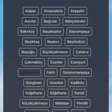
Adalar
Arnavutköy
Ataşehir
Avcılar
Bağcılar
Bahçelievler
Bakırköy
Başakşehir
Bayrampaşa
Beşiktaş
Beykoz
Beylikdüzü
Beyoğlu
Büyükçekmece
Çatalca
Çekmeköy
Esenler
Esenyurt
Eyüpsultan
Fatih
Gaziosmanpaşa
Güngören
Istanbul
Kadıköy
Kağıthane
Kâğıthane
Kartal
Küçükçekmece
Maltepe
Pendik