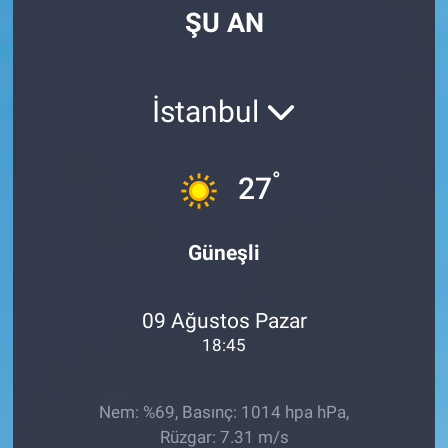
ŞU AN
Manşet
Resmi İlanlar
İstanbul
Sağlık
°
27
Son Dakika
Spor
Güneşli
Uşak Haberleri
09 Ağustos Pazar
18:45
Nem: %69, Basınç: 1014 hpa hPa,
Rüzgar: 7.31 m/s