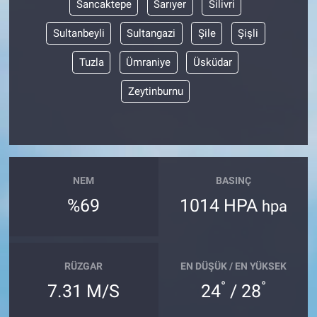
Sancaktepe
Sarıyer
Silivri
Sultanbeyli
Sultangazi
Şile
Şişli
Tuzla
Ümraniye
Üsküdar
Zeytinburnu
NEM
BASINÇ
%69
1014 HPA
hpa
RÜZGAR
EN DÜŞÜK / EN YÜKSEK
°
°
7.31 M/S
24
/ 28