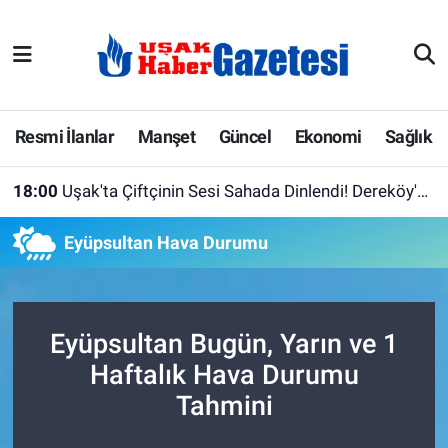
E-Gazete
Uşak Hava Durumu
Ekonomi
Uşak Trafik Yoğunluk Haritası
Resmi İlanlar
Manşet
Güncel
Ekonomi
Sağlık
Gazete İlanları
Süper Lig Puan Durumu ve Fikstür
18:00
Uşak'ta Çiftçinin Sesi Sahada Dinlendi! Dereköy'de Üreticilerle Bir Araya Geldiler
Güncel
Tüm Manşetler
Eyüpsultan Hava Durumu
Gündem
Son Dakika Haberleri
İlanlar
Haber Arşivi
Eyüpsultan Bugün, Yarın ve 1
Haftalık Hava Durumu
Köşe Yazarları
Tahmini
Kültür Sanat