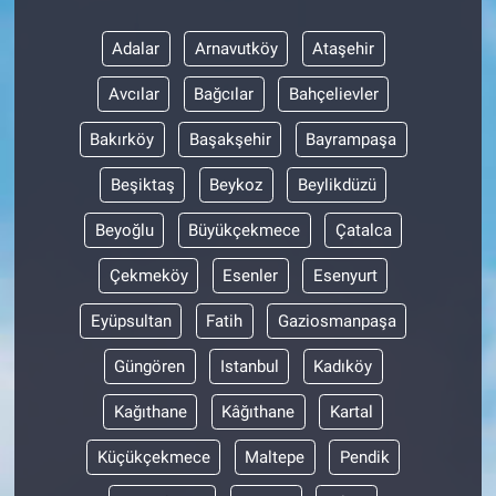
Adalar
Arnavutköy
Ataşehir
Avcılar
Bağcılar
Bahçelievler
Bakırköy
Başakşehir
Bayrampaşa
Beşiktaş
Beykoz
Beylikdüzü
Beyoğlu
Büyükçekmece
Çatalca
Çekmeköy
Esenler
Esenyurt
Eyüpsultan
Fatih
Gaziosmanpaşa
Güngören
Istanbul
Kadıköy
Kağıthane
Kâğıthane
Kartal
Küçükçekmece
Maltepe
Pendik