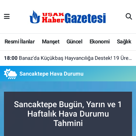
E-Gazete
Uşak Hava Durumu
Ekonomi
Uşak Trafik Yoğunluk Haritası
Resmi İlanlar
Manşet
Güncel
Ekonomi
Sağlık
Gazete İlanları
Süper Lig Puan Durumu ve Fikstür
18:00
Banaz'da Küçükbaş Hayvancılığa Destek! 19 Üreticiye Yüzde 75 Hibeli Barınak Çadırı
Güncel
Tüm Manşetler
Sancaktepe Hava Durumu
Gündem
Son Dakika Haberleri
İlanlar
Haber Arşivi
Sancaktepe Bugün, Yarın ve 1
Haftalık Hava Durumu
Köşe Yazarları
Tahmini
Kültür Sanat