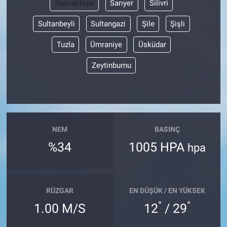
Sancaktepe
Sarıyer
Silivri
Sultanbeyli
Sultangazi
Şile
Şişli
Tuzla
Ümraniye
Üsküdar
Zeytinburnu
NEM
BASINÇ
%34
1005 HPA
hpa
RÜZGAR
EN DÜŞÜK / EN YÜKSEK
°
°
1.00 M/S
12
/ 29