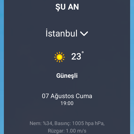
ŞU AN
Manşet
Resmi İlanlar
İstanbul
Sağlık
°
23
Son Dakika
Spor
Güneşli
Uşak Haberleri
07 Ağustos Cuma
19:00
Nem: %34, Basınç: 1005 hpa hPa,
Rüzgar: 1.00 m/s