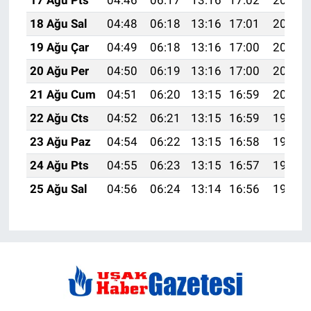
17 Ağu Pts
04:46
06:17
13:16
17:02
20:06
18 Ağu Sal
04:48
06:18
13:16
17:01
20:05
19 Ağu Çar
04:49
06:18
13:16
17:00
20:03
20 Ağu Per
04:50
06:19
13:16
17:00
20:02
21 Ağu Cum
04:51
06:20
13:15
16:59
20:01
22 Ağu Cts
04:52
06:21
13:15
16:59
19:59
23 Ağu Paz
04:54
06:22
13:15
16:58
19:58
24 Ağu Pts
04:55
06:23
13:15
16:57
19:57
25 Ağu Sal
04:56
06:24
13:14
16:56
19:55