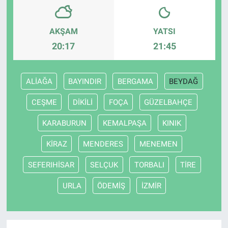
AKŞAM
YATSI
20:17
21:45
ALİAĞA
BAYINDIR
BERGAMA
BEYDAĞ
CEŞME
DİKİLİ
FOÇA
GÜZELBAHÇE
KARABURUN
KEMALPAŞA
KINIK
KİRAZ
MENDERES
MENEMEN
SEFERIHİSAR
SELÇUK
TORBALI
TİRE
URLA
ÖDEMİŞ
İZMİR