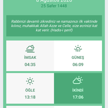
25 Safer 1448
Manşet
Resmi İlanlar
Rabbinizi devamlı zikrediniz ve namazınızı ilk vaktinde
kılınız, muhakkak Allah Azze ve Celle, size ecrinizi kat
kat verir. (Hadis-i şerif)
Sağlık
Son Dakika
İMSAK
GÜNEŞ
Spor
04:35
06:09
Uşak Haberleri
ÖĞLE
İKINDI
13:18
17:06