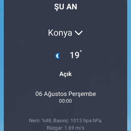
ŞU AN
Manşet
Resmi İlanlar
Konya
Sağlık
°
19
Son Dakika
Spor
Açık
Uşak Haberleri
06 Ağustos Perşembe
00:00
Nem: %48, Basınç: 1013 hpa hPa,
Rüzgar: 1.69 m/s