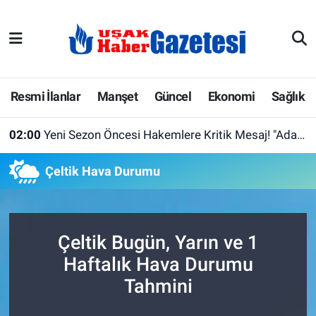
E-Gazete
Uşak Hava Durumu
Ekonomi
Uşak Trafik Yoğunluk Haritası
Resmi İlanlar
Manşet
Güncel
Ekonomi
Sağlık
Gazete İlanları
Süper Lig Puan Durumu ve Fikstür
02:00
Yeni Sezon Öncesi Hakemlere Kritik Mesaj! "Adaletten ve Cesaretten Taviz Vermeyin"
Güncel
Tüm Manşetler
Çeltik Hava Durumu
Gündem
Son Dakika Haberleri
İlanlar
Haber Arşivi
Çeltik Bugün, Yarın ve 1
Haftalık Hava Durumu
Köşe Yazarları
Tahmini
Kültür Sanat