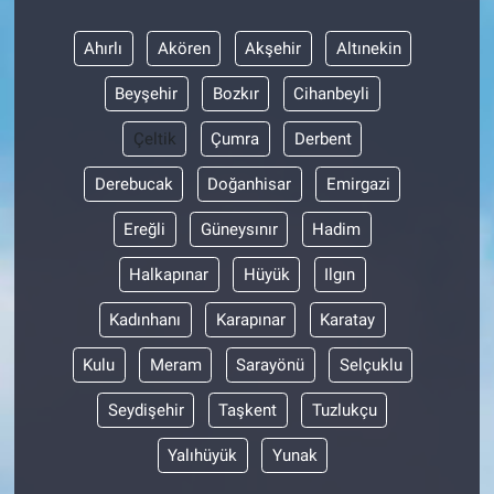
Ahırlı
Akören
Akşehir
Altınekin
Beyşehir
Bozkır
Cihanbeyli
Çeltik
Çumra
Derbent
Derebucak
Doğanhisar
Emirgazi
Ereğli
Güneysınır
Hadim
Halkapınar
Hüyük
Ilgın
Kadınhanı
Karapınar
Karatay
Kulu
Meram
Sarayönü
Selçuklu
Seydişehir
Taşkent
Tuzlukçu
Yalıhüyük
Yunak