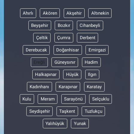
Ahırlı
Akören
Akşehir
Altınekin
Beyşehir
Bozkır
Cihanbeyli
Çeltik
Çumra
Derbent
Derebucak
Doğanhisar
Emirgazi
Ereğli
Güneysınır
Hadim
Halkapınar
Hüyük
Ilgın
Kadınhanı
Karapınar
Karatay
Kulu
Meram
Sarayönü
Selçuklu
Seydişehir
Taşkent
Tuzlukçu
Yalıhüyük
Yunak