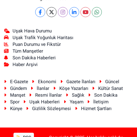
Uşak Hava Durumu
Uşak Trafik Yoğunluk Haritası
Puan Durumu ve Fikstür
Tüm Manşetler
Son Dakika Haberleri
Haber Arşivi
E-Gazete
Ekonomi
Gazete İlanları
Güncel
Gündem
İlanlar
Köşe Yazarları
Kültür Sanat
Manşet
Resmi İlanlar
Sağlık
Son Dakika
Spor
Uşak Haberleri
Yaşam
İletişim
Künye
Gizlilik Sözleşmesi
Hizmet Şartları