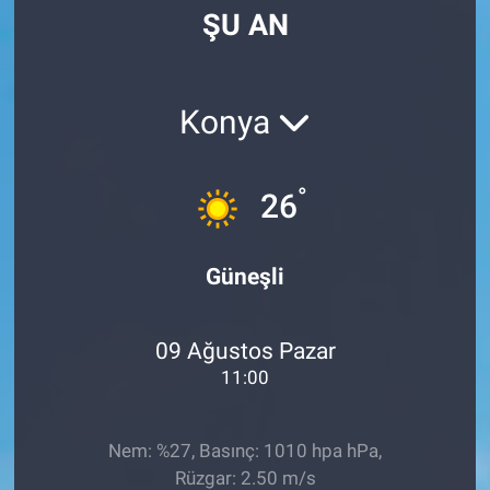
ŞU AN
Manşet
Resmi İlanlar
Konya
Sağlık
°
26
Son Dakika
Spor
Güneşli
Uşak Haberleri
09 Ağustos Pazar
11:00
Nem: %27, Basınç: 1010 hpa hPa,
Rüzgar: 2.50 m/s