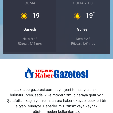
CUMA
CUMARTESI
°
°
19
19
Güneşli
Güneşli
Nem: %42
Nem: %48
Rüzgar: 4.11 m/s
Rüzgar: 1.61 m/s
usakhabergazetesi.com.tr, yepyeni temasıyla sizleri
buluştururken, sadelik ve modernizmi bir araya getiriyor.
Şatafattan kaçınıyor ve insanlara haber okuyabilecekleri bir
altyapı sunuyor. Haberlerimiz izinsiz veya kaynak
gösterilmeden kullanılamaz.