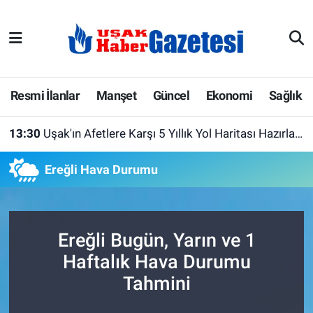
E-Gazete
Uşak Hava Durumu
Ekonomi
Uşak Trafik Yoğunluk Haritası
Resmi İlanlar
Manşet
Güncel
Ekonomi
Sağlık
Gazete İlanları
Süper Lig Puan Durumu ve Fikstür
13:30
Uşak'ın Afetlere Karşı 5 Yıllık Yol Haritası Hazırlanıyor! Riskler Tek Tek Masaya Yatırıldı
Güncel
Tüm Manşetler
Ereğli Hava Durumu
Gündem
Son Dakika Haberleri
İlanlar
Haber Arşivi
Ereğli Bugün, Yarın ve 1
Haftalık Hava Durumu
Köşe Yazarları
Tahmini
Kültür Sanat