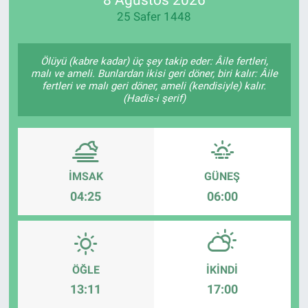
25 Safer 1448
Manşet
Resmi İlanlar
Ölüyü (kabre kadar) üç şey takip eder: Âile fertleri,
malı ve ameli. Bunlardan ikisi geri döner, biri kalır: Âile
fertleri ve malı geri döner, ameli (kendisiyle) kalır.
Sağlık
(Hadis-i şerif)
Son Dakika
Spor
İMSAK
GÜNEŞ
04:25
06:00
Uşak Haberleri
ÖĞLE
İKINDI
13:11
17:00