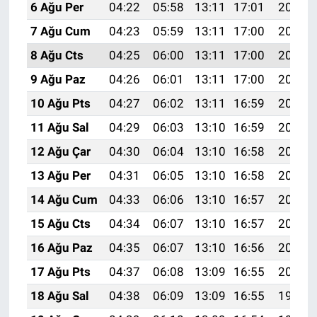
6 Ağu Per
04:22
05:58
13:11
17:01
20:14
7 Ağu Cum
04:23
05:59
13:11
17:00
20:13
8 Ağu Cts
04:25
06:00
13:11
17:00
20:12
9 Ağu Paz
04:26
06:01
13:11
17:00
20:10
10 Ağu Pts
04:27
06:02
13:11
16:59
20:09
11 Ağu Sal
04:29
06:03
13:10
16:59
20:08
12 Ağu Çar
04:30
06:04
13:10
16:58
20:07
13 Ağu Per
04:31
06:05
13:10
16:58
20:06
14 Ağu Cum
04:33
06:06
13:10
16:57
20:04
15 Ağu Cts
04:34
06:07
13:10
16:57
20:03
16 Ağu Paz
04:35
06:07
13:10
16:56
20:02
17 Ağu Pts
04:37
06:08
13:09
16:55
20:00
18 Ağu Sal
04:38
06:09
13:09
16:55
19:59