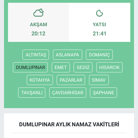
AKŞAM
YATSI
20:12
21:41
ALTINTAŞ
ASLANAPA
DOMANİÇ
DUMLUPINAR
EMET
GEDİZ
HİSARCIK
KÜTAHYA
PAZARLAR
SİMAV
TAVŞANLI
ÇAVDARHİSAR
ŞAPHANE
DUMLUPINAR AYLIK NAMAZ VAKITLERI