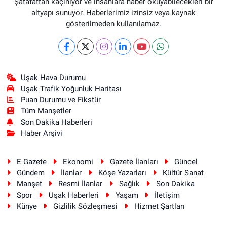
Şatafattan kaçınıyor ve insanlara haber okuyabilecekleri bir
altyapı sunuyor. Haberlerimiz izinsiz veya kaynak
gösterilmeden kullanılamaz.
Uşak Hava Durumu
Uşak Trafik Yoğunluk Haritası
Puan Durumu ve Fikstür
Tüm Manşetler
Son Dakika Haberleri
Haber Arşivi
E-Gazete
Ekonomi
Gazete İlanları
Güncel
Gündem
İlanlar
Köşe Yazarları
Kültür Sanat
Manşet
Resmi İlanlar
Sağlık
Son Dakika
Spor
Uşak Haberleri
Yaşam
İletişim
Künye
Gizlilik Sözleşmesi
Hizmet Şartları