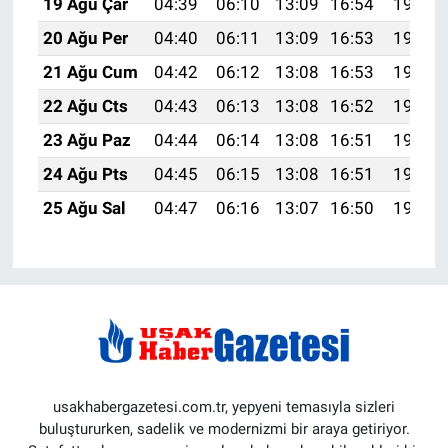
19 Ağu Çar
04:39
06:10
13:09
16:54
19:58
20 Ağu Per
04:40
06:11
13:09
16:53
19:56
21 Ağu Cum
04:42
06:12
13:08
16:53
19:55
22 Ağu Cts
04:43
06:13
13:08
16:52
19:53
23 Ağu Paz
04:44
06:14
13:08
16:51
19:52
24 Ağu Pts
04:45
06:15
13:08
16:51
19:51
25 Ağu Sal
04:47
06:16
13:07
16:50
19:49
usakhabergazetesi.com.tr, yepyeni temasıyla sizleri
buluştururken, sadelik ve modernizmi bir araya getiriyor.