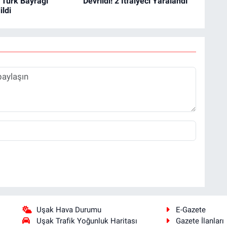
 Türk Bayrağı
Devrildi! 2 İtfaiyeci Yaralandı
ldi
Uşak Hava Durumu
E-Gazete
Uşak Trafik Yoğunluk Haritası
Gazete İlanları