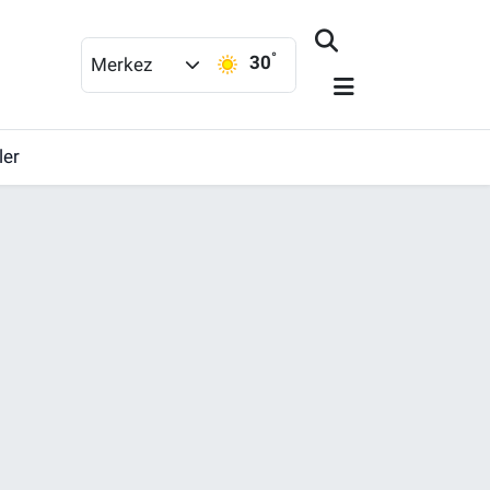
°
30
Merkez
ler