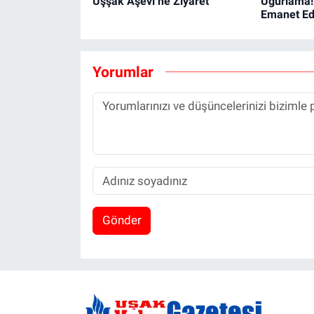
Uşşak Aşevi’ne Ziyaret
Uğurlama!
Emanet Edi
Yorumlar
Gönder