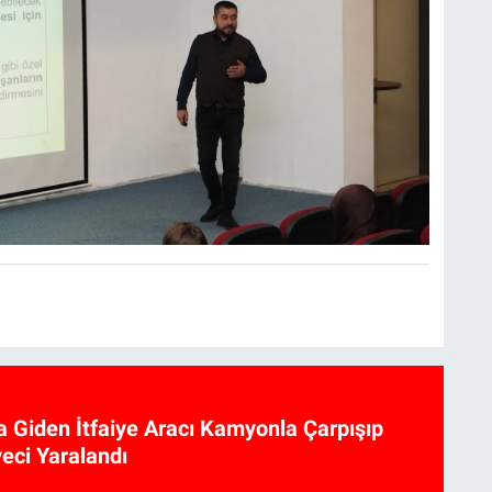
a Giden İtfaiye Aracı Kamyonla Çarpışıp
iyeci Yaralandı