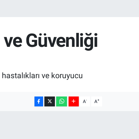
 ve Güvenliği
 hastalıkları ve koruyucu
-
+
A
A