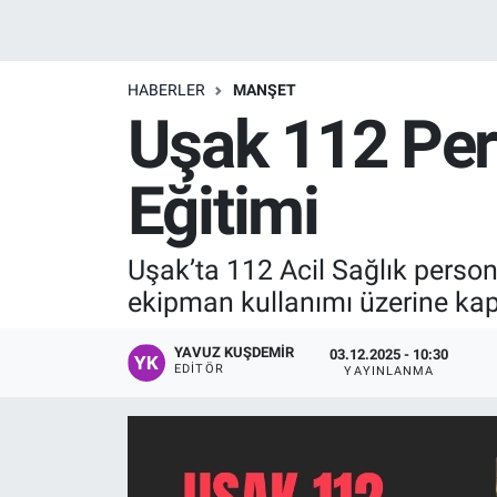
Manşet
HABERLER
MANŞET
Resmi İlanlar
Uşak 112 Pers
Sağlık
Eğitimi
Son Dakika
Uşak’ta 112 Acil Sağlık person
Spor
ekipman kullanımı üzerine kapsa
Uşak Haberleri
YAVUZ KUŞDEMIR
03.12.2025 - 10:30
EDITÖR
YAYINLANMA