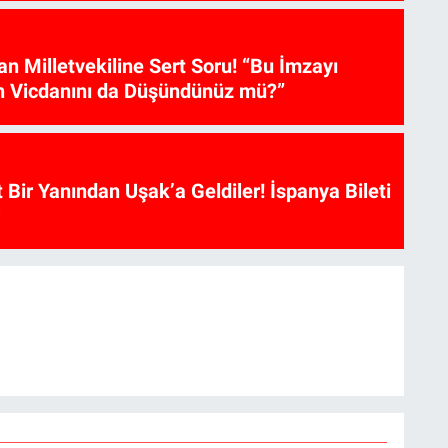
tan Milletvekiline Sert Soru! “Bu İmzayı
n Vicdanını da Düşündünüz mü?”
t Bir Yanından Uşak’a Geldiler! İspanya Bileti