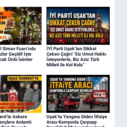
l Simav Fuarı’nda
İYİ Parti Uşak’tan Dikkat
ızlar Geçidi! İşte
Çeken Çağrı! ‘Siz Umut Hakkı
cak Ünlü İsimler
İsteyenlerle, Biz Aziz Türk
Milleti ile Kol Kola”
ent’te Askere
Uşak’ta Yangına Giden İtfaiye
ençlere Anlamlı
Aracı Kamyonla Çarpışıp