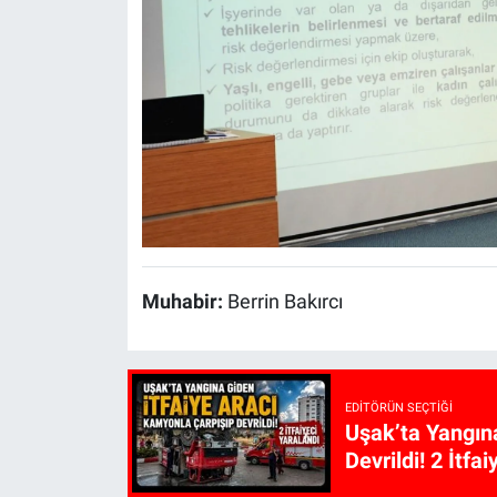
Muhabir:
Berrin Bakırcı
EDITÖRÜN SEÇTIĞI
Uşak’ta Yangın
Devrildi! 2 İtfa