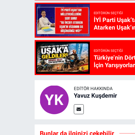
EDITÖRÜN SEÇTIĞI
İYİ Parti Uşak’
Atarken Uşak’ı
EDITÖRÜN SEÇTIĞI
Türkiye’nin Dör
İçin Yarışıyorlar
EDITÖR HAKKINDA
Yavuz Kuşdemir
Bunlar da ilginizi çekebilir