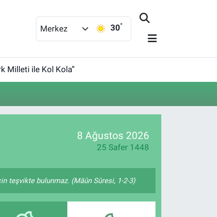
°
30
Merkez
 Milleti ile Kol Kola”
8 Ağustos 2026
25 Safer 1448
çin teşvikte bulunmaz. (Mâûn Sûresi, 1-2-3)