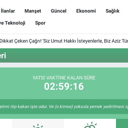
İlanlar
Manşet
Güncel
Ekonomi
Sağlık
ve Teknoloji
Spor
Dikkat Çeken Çağrı! ‘Siz Umut Hakkı İsteyenlerle, Biz Aziz Türk
ri
YATSI VAKTINE KALAN SÜRE
02:59:16
etimi itip kakan işte odur. Ve (o kimse) yoksula yemek yedirilmesi i