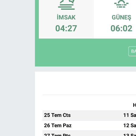
Manşet
İMSAK
GÜNEŞ
Resmi İlanlar
04:27
06:02
Sağlık
B
Son Dakika
Spor
Uşak Haberleri
H
25 Tem Cts
11 Sa
26 Tem Paz
12 Sa
27 Tem Pts
13 Sa