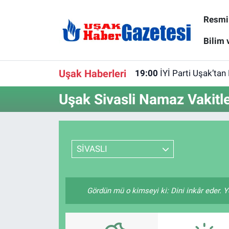
Resmi 
E-Gazete
Uşak Hava Durumu
Bilim 
Ekonomi
Uşak Trafik Yoğunluk Haritası
Uşak Haberleri
19:00
İYİ Parti Uşak’tan 
Gazete İlanları
Süper Lig Puan Durumu ve Fikstür
Uşak Sivasli Namaz Vakitle
Güncel
Tüm Manşetler
Gündem
Son Dakika Haberleri
SİVASLI
İlanlar
Haber Arşivi
Gördün mü o kimseyi ki: Dini inkâr eder. Y
Köşe Yazarları
Kültür Sanat