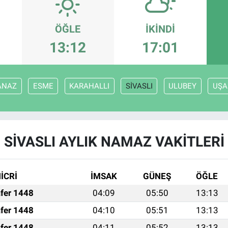
ÖĞLE
İKINDI
13:12
17:01
ANAZ
ESME
KARAHALLI
SİVASLI
ULUBEY
UŞA
SİVASLI AYLIK NAMAZ VAKITLERI
İCRİ
İMSAK
GÜNEŞ
ÖĞLE
fer 1448
04:09
05:50
13:13
fer 1448
04:10
05:51
13:13
fer 1448
04:11
05:52
13:13