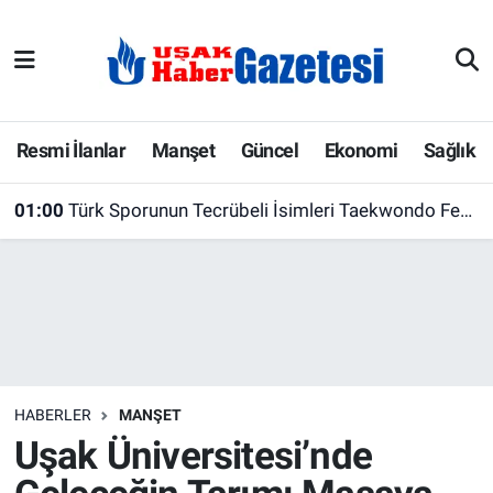
E-Gazete
Uşak Hava Durumu
Ekonomi
Uşak Trafik Yoğunluk Haritası
Resmi İlanlar
Manşet
Güncel
Ekonomi
Sağlık
Gazete İlanları
Süper Lig Puan Durumu ve Fikstür
01:00
Türk Sporunun Tecrübeli İsimleri Taekwondo Federasyonu'nda Buluştu
Güncel
Tüm Manşetler
Gündem
Son Dakika Haberleri
İlanlar
Haber Arşivi
HABERLER
MANŞET
Köşe Yazarları
Uşak Üniversitesi’nde
Kültür Sanat