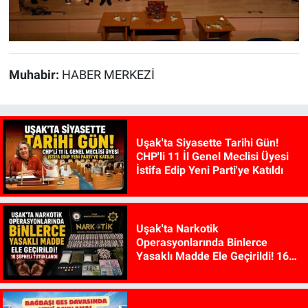
Muhabir:
HABER MERKEZİ
Uşak'ta Siyasette Tarihi Gün!
CHP'li 11 İl Genel Meclisi Üyesi
İstifa Edip Yeni Parti'ye Katıldı
Uşak'ta Narkotik
Operasyonlarında Binlerce
Yasaklı Madde Ele Geçirildi! 16
Şüpheli Tutuklandı