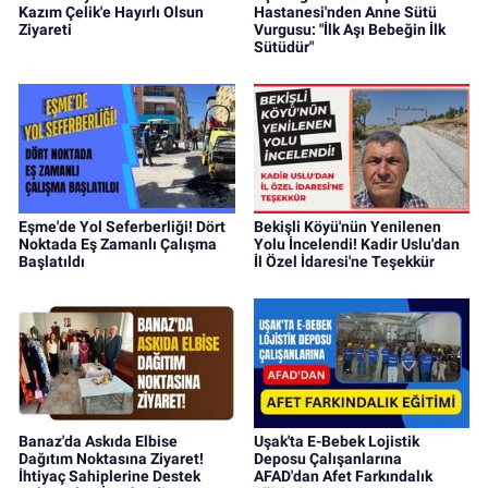
Kazım Çelik'e Hayırlı Olsun
Hastanesi'nden Anne Sütü
Ziyareti
Vurgusu: "İlk Aşı Bebeğin İlk
Sütüdür"
Eşme'de Yol Seferberliği! Dört
Bekişli Köyü'nün Yenilenen
Noktada Eş Zamanlı Çalışma
Yolu İncelendi! Kadir Uslu'dan
Başlatıldı
İl Özel İdaresi'ne Teşekkür
Banaz'da Askıda Elbise
Uşak'ta E-Bebek Lojistik
Dağıtım Noktasına Ziyaret!
Deposu Çalışanlarına
İhtiyaç Sahiplerine Destek
AFAD'dan Afet Farkındalık