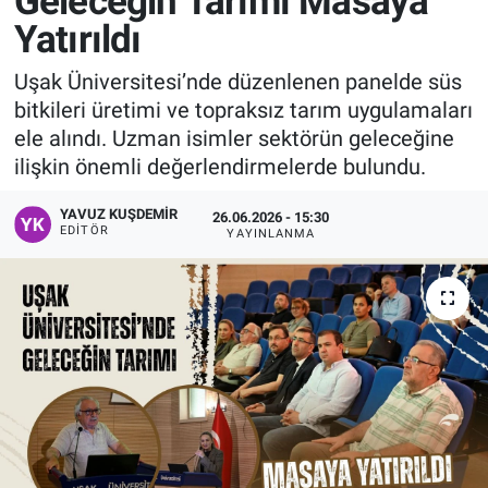
Geleceğin Tarımı Masaya
Yatırıldı
Manşet
Uşak Üniversitesi’nde düzenlenen panelde süs
Resmi İlanlar
bitkileri üretimi ve topraksız tarım uygulamaları
ele alındı. Uzman isimler sektörün geleceğine
Sağlık
ilişkin önemli değerlendirmelerde bulundu.
Son Dakika
YAVUZ KUŞDEMIR
26.06.2026 - 15:30
EDITÖR
YAYINLANMA
Spor
Uşak Haberleri