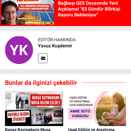
Bağbaşı GES Davasında Yeni
Açıklama! "83 Gündür Bilirkişi
Raporu Bekleniyor"
EDITÖR HAKKINDA
Yavuz Kuşdemir
Bunlar da ilginizi çekebilir
Banaz Kaymakamı Musa
Uşak Eğitim ve Araştırma