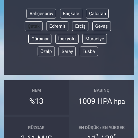
Bahçesaray
Başkale
Çaldıran
Çatak
Edremit
Erciş
Gevaş
Gürpınar
İpekyolu
Muradiye
Özalp
Saray
Tuşba
NEM
BASINÇ
%13
1009 HPA
hpa
RÜZGAR
EN DÜŞÜK / EN YÜKSEK
°
°