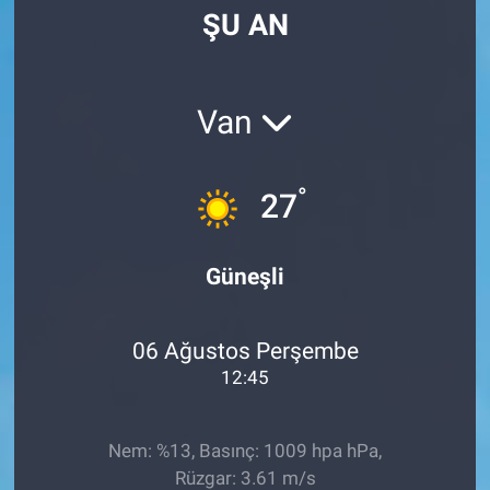
ŞU AN
Manşet
Resmi İlanlar
Van
Sağlık
°
27
Son Dakika
Spor
Güneşli
Uşak Haberleri
06 Ağustos Perşembe
12:45
Nem: %13, Basınç: 1009 hpa hPa,
Rüzgar: 3.61 m/s