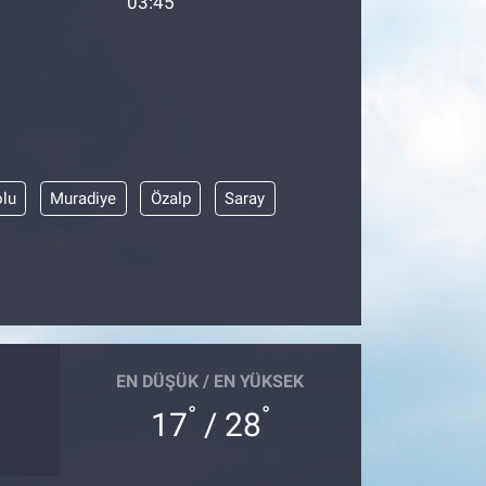
03:45
olu
Muradiye
Özalp
Saray
EN DÜŞÜK / EN YÜKSEK
°
°
17
/ 28