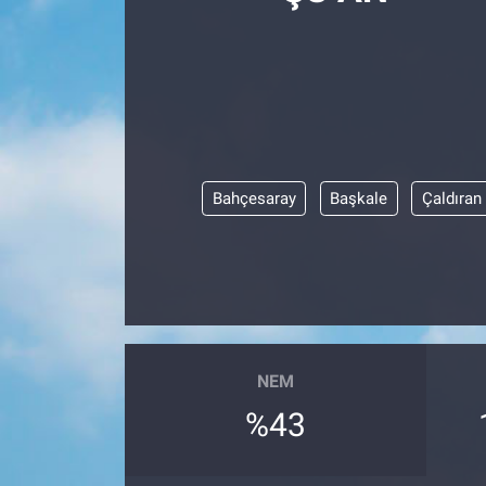
Manşet
Resmi İlanlar
Sağlık
Bahçesaray
Başkale
Çaldıran
Son Dakika
Spor
Uşak Haberleri
NEM
%43