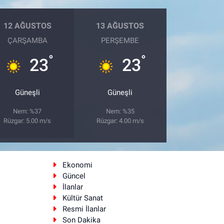
12 AĞUSTOS
13 AĞUSTOS
ÇARŞAMBA
PERŞEMBE
°
°
23
23
Güneşli
Güneşli
Nem: %37
Nem: %35
Rüzgar: 5.00 m/s
Rüzgar: 4.00 m/s
Ekonomi
Güncel
İlanlar
Kültür Sanat
Resmi İlanlar
Son Dakika