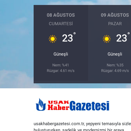
08 AĞUSTOS
09 AĞUSTOS
CUMARTESI
PAZAR
°
°
23
23
Güneşli
Güneşli
Nem: %41
Nem: %35
Rüzgar: 4.61 m/s
Rüzgar: 4.69 m/s
usakhabergazetesi.com.tr, yepyeni temasıyla sizle
buluştururken, sadelik ve modernizmi bir araya