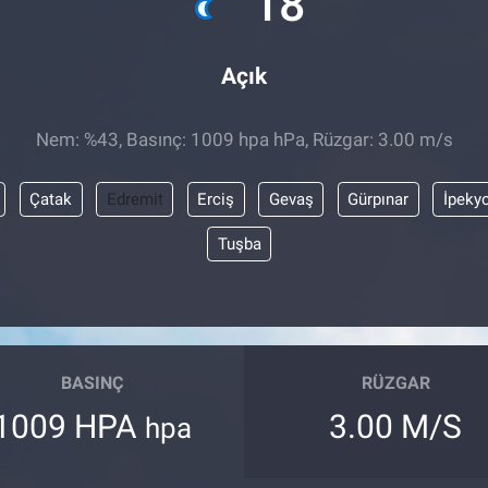
18
Açık
Nem: %43, Basınç: 1009 hpa hPa, Rüzgar: 3.00 m/s
Çatak
Edremit
Erciş
Gevaş
Gürpınar
İpeky
Tuşba
BASINÇ
RÜZGAR
1009 HPA
3.00 M/S
hpa