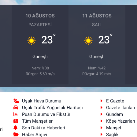
10 AĞUSTOS
11 AĞUSTOS
PAZARTESI
SALI
°
°
23
23
Güneşli
Güneşli
Nem: %38
Nem: %42
Rüzgar: 5.69 m/s
Rüzgar: 4.19 m/s
Uşak Hava Durumu
E-Gazete
Uşak Trafik Yoğunluk Haritası
Gazete İlanları
Puan Durumu ve Fikstür
Gündem
Tüm Manşetler
Köşe Yazarları
Son Dakika Haberleri
Manşet
ri
Haber Arşivi
Sağlık